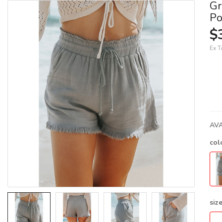
Gr
Po
$
Ex T
AVA
col
siz