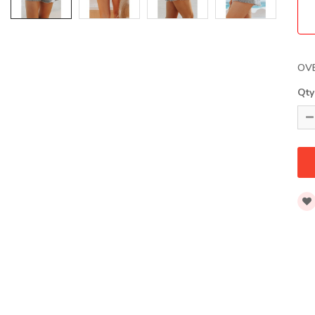
OV
Qty